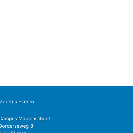
Moretus Ekeren
Campus Middenschool
Oorderseweg 8