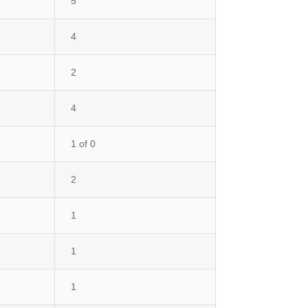
5
4
2
4
1 of 0
2
1
1
1