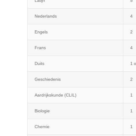
Latijn
5
Nederlands
4
Engels
2
Frans
4
Duits
1 o
Geschiedenis
2
Aardrijkskunde (CLIL)
1
Biologie
1
Chemie
1