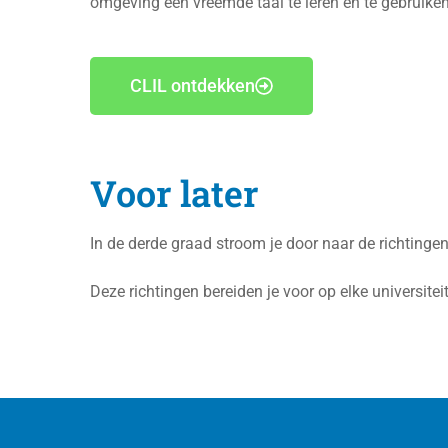
omgeving een vreemde taal te leren en te gebruiken.
CLIL ontdekken
Voor later
In de derde graad stroom je door naar de richtinge
Deze richtingen bereiden je voor op elke universite