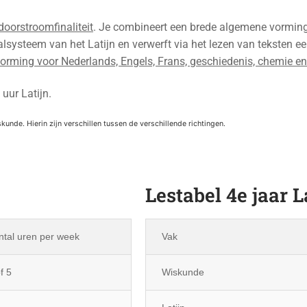
doorstroomfinaliteit
. Je combineert een brede algemene vorming
taalsysteem van het Latijn en verwerft via het lezen van teksten ee
vorming voor Nederlands, Engels, Frans, geschiedenis, chemie en
 uur Latijn.
unde. Hierin zijn verschillen tussen de verschillende richtingen.
Lestabel 4e jaar L
ntal uren per week
Vak
f 5
Wiskunde