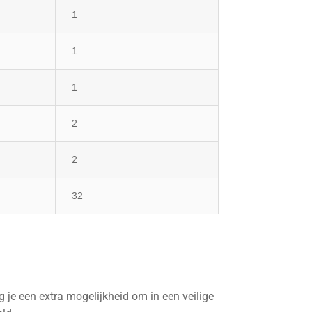
1
1
1
2
2
32
 je een extra mogelijkheid om in een veilige