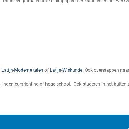
 Dit is een prima voorbereiding op verdere studies en het werkve
n
Latijn-Moderne talen
of
Latijn-Wiskunde
. Ook overstappen naar
it, ingenieursrichting of hoge school. Ook studeren in het buiten