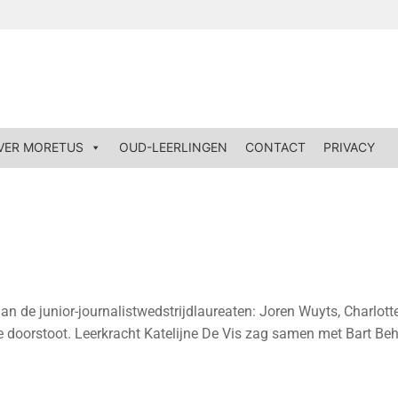
VER MORETUS
OUD-LEERLINGEN
CONTACT
PRIVACY
aan de junior-journalistwedstrijdlaureaten: Joren Wuyts, Charlo
 doorstoot. Leerkracht Katelijne De Vis zag samen met Bart Beh