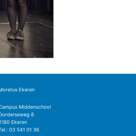
Moretus Ekeren
Campus Middenschool
Oorderseweg 8
2180 Ekeren
Tel.: 03 541 01 36